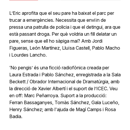
L’Eric aprofita que el seu pare ha baixat el parc per
trucar a emergències. Necessita que enviïn de
pressa una patrulla de policia i que el detingui, ara que
està passant droga. Per què voldria un fill delatar un
pare, sense que ell ho sàpiga mai? Amb Jordi
Figueras, León Martínez, Lluïsa Castell, Pablo Macho
i Lourdes Lancho.
‘No pengis’ és una ficció radiofònica creada per
Laura Estrada i Pablo Sánchez, enregistrada a la Sala
Beckett / Obrador Internacional de Dramatúrgia, amb
la direcció de Xavier Albertí i el suport de l’ICEC. Veu
en off: Marc Peñarroya. Suport a la producció:
Ferran Bassaganyes, Tomàs Sánchez, Gala Luceño,
Henry Sánchez; amb l'ajuda de Magí Camps i Rosa
Badia.