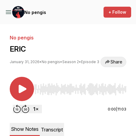
+ Follow
No pengis
No pengis
ERIC
Share
January 31, 2026
•
No pengis
•
Season 2
•
Episode 3
Use Left/Right to seek, Home/End to jump to st
0:00
|
11:03
Show Notes
Transcript