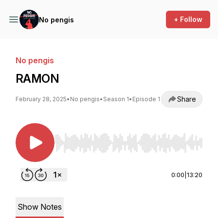
+ Follow
No pengis
No pengis
RAMON
Share
February 28, 2025
•
No pengis
•
Season 1
•
Episode 1
Use Left/Right to seek, Home/End to jump to st
0:00
|
13:20
Show Notes